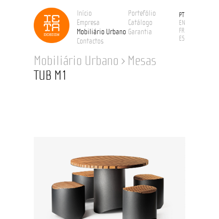
Início
Portefólio
PT
Empresa
Catálogo
EN
FR
Mobiliário Urbano
Garantia
ES
Contactos
Mobiliário Urbano
›
Mesas
TUB M1