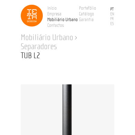
Início
Portefólio
PT
Empresa
Catálogo
EN
FR
Mobiliário Urbano
Garantia
ES
Contactos
Mobiliário Urbano
›
Separadores
TUB L2