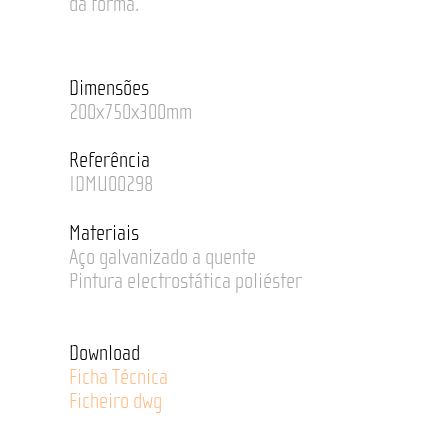
da forma.
Dimensões
200x750x300mm
Referência
IDMU00298
Materiais
Aço galvanizado a quente
Pintura electrostática poliéster
Download
Ficha Técnica
Ficheiro dwg