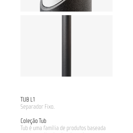
TUB L1
Separador Fixo.
Coleção Tub
Tub é uma família de produtos baseada