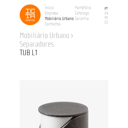
Início
Portefólio
PT
Empresa
Catálogo
EN
FR
Mobiliário Urbano
Garantia
ES
Contactos
Mobiliário Urbano
›
Separadores
TUB L1