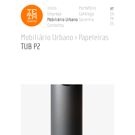
Início
Portefólio
PT
Empresa
Catálogo
EN
FR
Mobiliário Urbano
Garantia
ES
Contactos
Mobiliário Urbano
›
Papeleiras
TUB P2