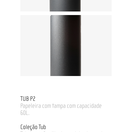
TUB P2
Papeleira com tampa com capacidade
60L.
Coleção Tub