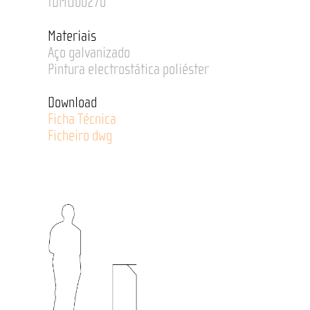
IDMU00270
Materiais
Aço galvanizado
Pintura electrostática poliéster
Download
Ficha Técnica
Ficheiro dwg