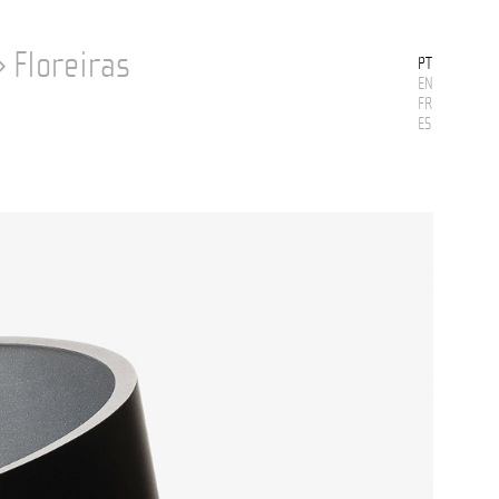
›
Floreiras
PT
EN
FR
ES