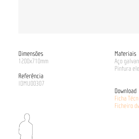
Dimensões
Materiais
1200x710mm
Aço galvan
Pintura el
Referência
IDMU00307
Download
Ficha Técn
Ficheiro d