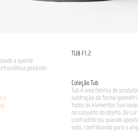
TUB F1.2
izado a quente
ectrostática poliéster
Coleção Tub
Tub é uma família de produto
ica
subtração da forma geométric
wg
todos os elementos funcionai
no conjunto do objeto. De ca
contraditórios quando aposta
solo, contribuindo para o ali