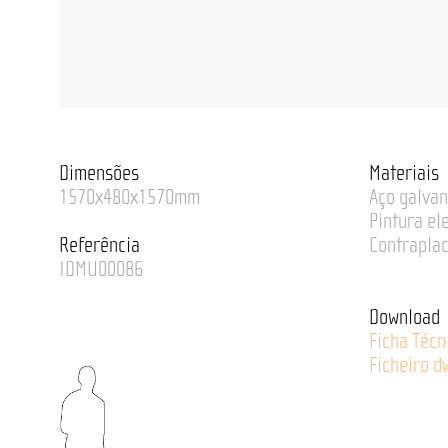
Dimensões
Materiais
1570x480x1570mm
Aço galvan
Pintura el
Referência
Contrapla
IDMU00086
Download
Ficha Técn
Ficheiro d