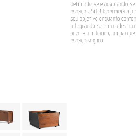
definindo-se e adaptando-se 
espaços. Sit Bik permeia o j
seu objetivo enquanto conten
integrando-se entre eles n
arvore, um banco, um parque 
espaço seguro.