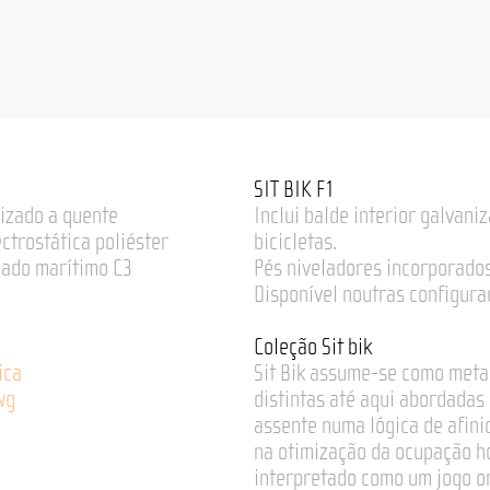
SIT BIK F1
izado a quente
Inclui balde interior galvan
ectrostática poliéster
bicicletas.
cado marítimo C3
Pés niveladores incorporados
Disponível noutras configura
Coleção Sit bik
ica
Sit Bik assume-se como meta
wg
distintas até aqui abordadas
assente numa lógica de afini
na otimização da ocupação ho
interpretado como um jogo on