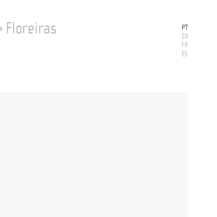
›
Floreiras
PT
EN
FR
ES