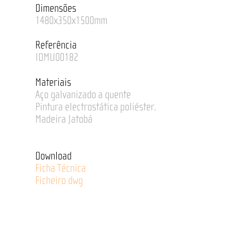
Dimensões
1480x350x1500mm
Referência
IDMU00182
Materiais
Aço galvanizado a quente
Pintura electrostática poliéster.
Madeira Jatobá
Download
Ficha Técnica
Ficheiro dwg