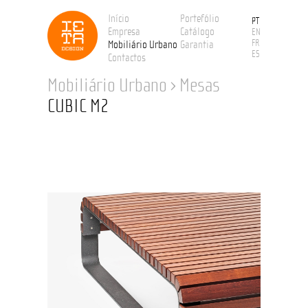
Início
Portefólio
PT
Empresa
Catálogo
EN
FR
Mobiliário Urbano
Garantia
ES
Contactos
Mobiliário Urbano
›
Mesas
CUBIC M2