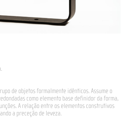
.
rupo de objetos formalmente idênticos. Assume o
rredondadas como elemento base definidor da forma,
unções. A relação entre os elementos construtivos
iando a preceção de leveza.