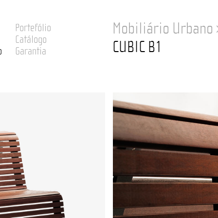
Mobiliário Urbano
Portefólio
Catálogo
CUBIC B1
o
Garantia