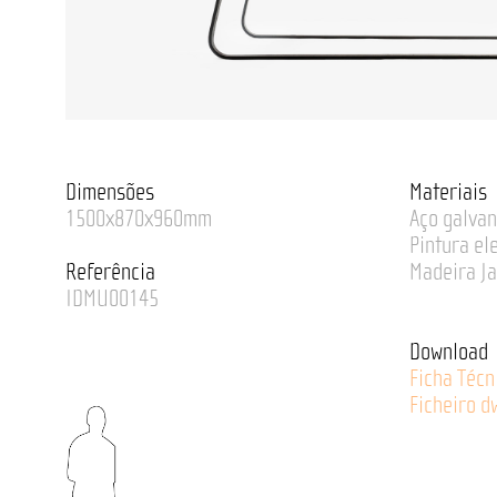
Dimensões
Materiais
1500x870x960mm
Aço galvan
Pintura ele
Referência
Madeira J
IDMU00145
Download
Ficha Técn
Ficheiro d