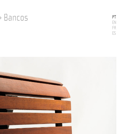
›
Bancos
PT
EN
FR
ES