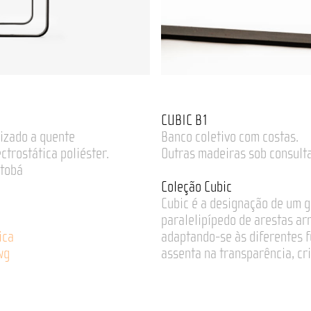
CUBIC B1
izado a quente
Banco coletivo com costas.
ctrostática poliéster.
Outras madeiras sob consulta
atobá
Coleção Cubic
Cubic é a designação de um g
paralelipípedo de arestas a
ica
adaptando-se às diferentes f
wg
assenta na transparência, cr