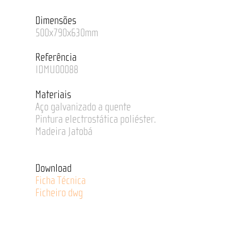
Dimensões
500x790x630mm
Referência
IDMU00088
Materiais
Aço galvanizado a quente
Pintura electrostática poliéster.
Madeira Jatobá
Download
Ficha Técnica
Ficheiro dwg