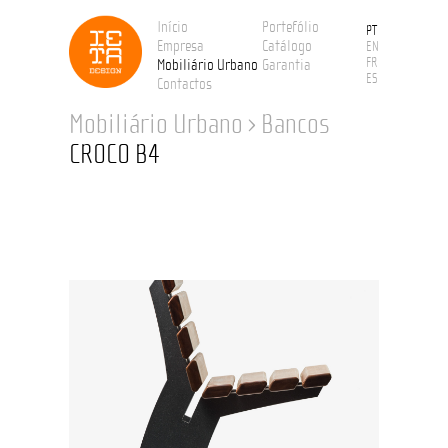
Início
Portefólio
PT
Empresa
Catálogo
EN
FR
Mobiliário Urbano
Garantia
ES
Contactos
Mobiliário Urbano
›
Bancos
CROCO B4