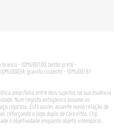
o branco - IDMU00100; betão preto -
 IDMU00034; granito cinzento - IDMU00181
ólica amor/ódio entre dois sujeitos na sua essência
lidade. Num registo antagónico assume as
aço rigoroso. Está assim, assente numa relação de
, reforçando o jogo duplo de conceitos. Clip
ade e objetividade enquanto objeto intemporal.