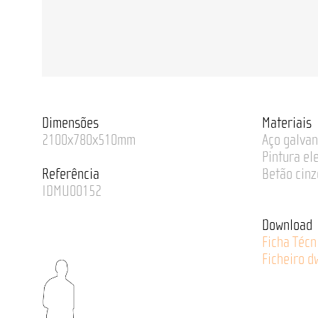
Dimensões
Materiais
2100x780x510mm
Aço galvan
Pintura el
Referência
Betão cinz
IDMU00152
Download
Ficha Técn
Ficheiro d