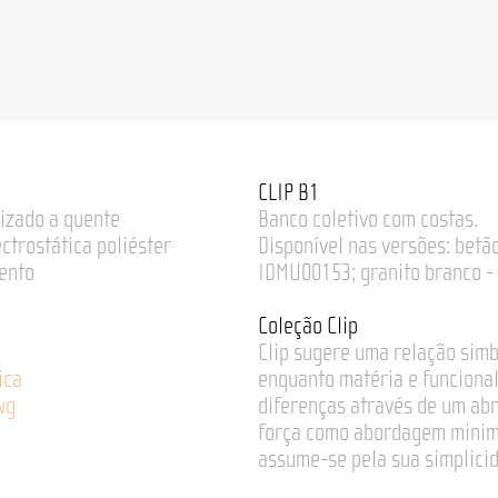
CLIP B1
izado a quente
Banco coletivo com costas.
ectrostática poliéster
Disponível nas versões: betã
ento
IDMU00153; granito branco -
Coleção Clip
Clip sugere uma relação simb
ica
enquanto matéria e funciona
wg
diferenças através de um abr
força como abordagem minimal
assume-se pela sua simplicid