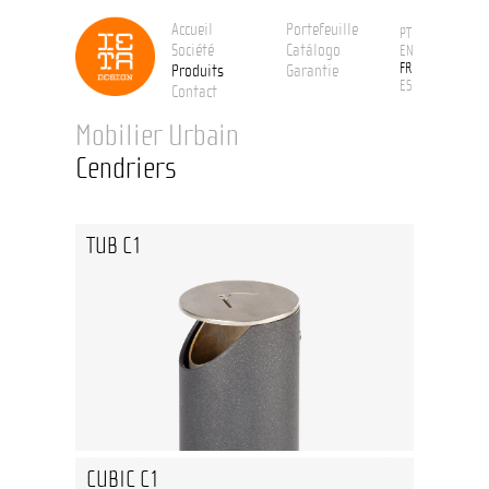
Accueil
Portefeuille
PT
Société
Catálogo
EN
FR
Produits
Garantie
ES
Contact
Mobilier Urbain
Cendriers
TUB C1
CUBIC C1