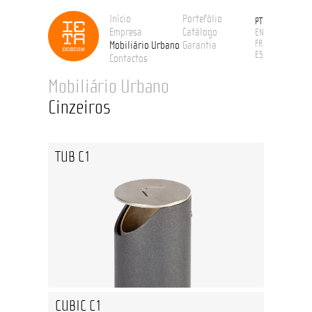
Início
Portefólio
PT
Empresa
Catálogo
EN
FR
Mobiliário Urbano
Garantia
ES
Contactos
Mobiliário Urbano
Cinzeiros
TUB C1
CUBIC C1