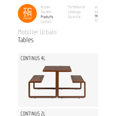
Accueil
Portefeuille
PT
Société
Catálogo
EN
FR
Produits
Garantie
ES
Contact
Mobilier Urbain
Tables
CONTINUS 4L
CONTINUS 2L