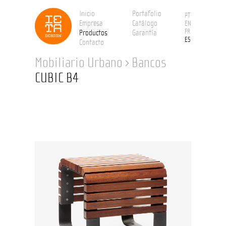
Inicio
Portafolio
PT
Empresa
Catálogo
EN
FR
Productos
Garantía
ES
Contacto
Mobiliario Urbano
›
Bancos
CUBIC B4