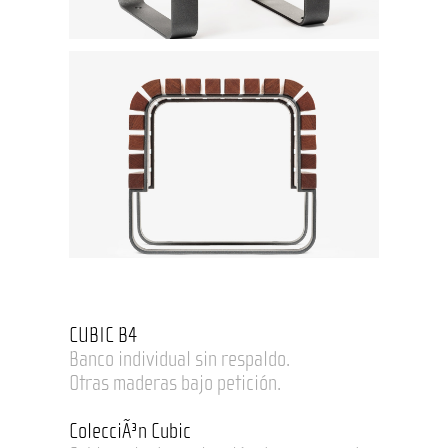
CUBIC B4
Banco individual sin respaldo.
Otras maderas bajo petición.
ColecciÃ³n Cubic