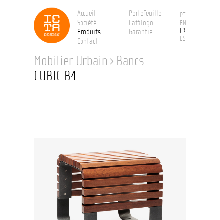
Accueil
Portefeuille
PT
Société
Catálogo
EN
FR
Produits
Garantie
ES
Contact
Mobilier Urbain
›
Bancs
CUBIC B4