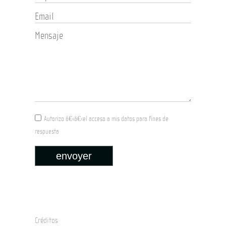
Autorizo â€‹â€‹el acceso a mis datos para fines de
respuesta
envoyer
Créditos