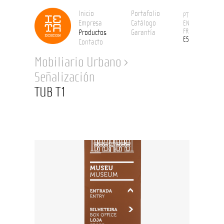
Inicio
Portafolio
PT
Empresa
Catálogo
EN
FR
Productos
Garantía
ES
Contacto
Mobiliario Urbano
›
Señalización
TUB T1